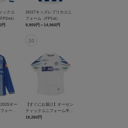
ティックユ
26/27キッズレプリカユニ
P2nd）
フォーム（FP1st）
60円
9,900円～14,960円
025オー
【すぐにお届け】オーセン
ニフォーム
ティックユニフォーム半袖
（2026百年構想リーグ）F
18,260円
Pホワイト