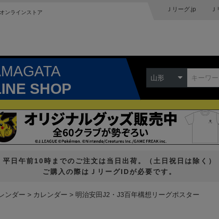
Ｊリーグ.jp
Ｊ
オンラインストア
AMAGATA
山形
LINE SHOP
平日午前10時までのご注文は当日出荷。（土日祝日は除く）
ご購入の際はＪリーグIDが必要です。
カレンダー
カレンダー
明治安田J2・J3百年構想リーグポスター