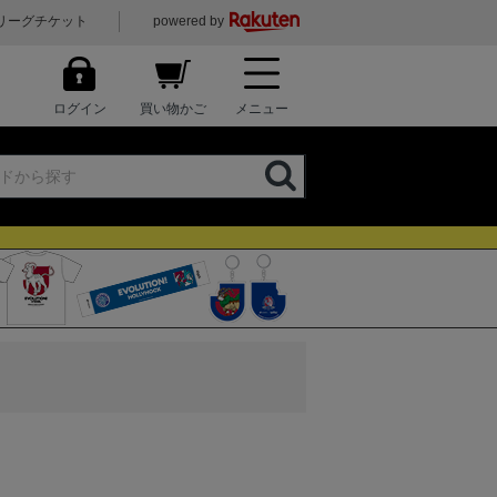
リーグチケット
powered by
ログイン
買い物かご
メニュー