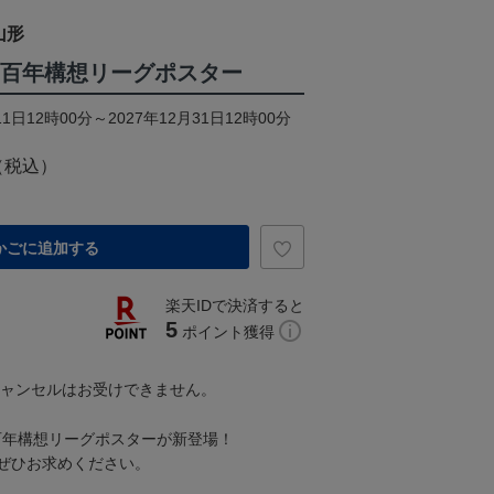
山形
J3百年構想リーグポスター
1日12時00分～2027年12月31日12時00分
（税込）
かごに追加する
楽天IDで決済すると
5
ポイント獲得
キャンセルはお受けできません。
J3百年構想リーグポスターが新登場！
ぜひお求めください。