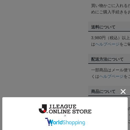
買い物かごに入れる
めにご購入手続きを
送料について
3,980円（税込）
は
ヘルプページ
をご
配送方法について
一部商品はメール便
くは
ヘルプページ
を
商品について
【カラーについて】
商品画像は、お使い
ンのメーカー・機種
なって見える場合が