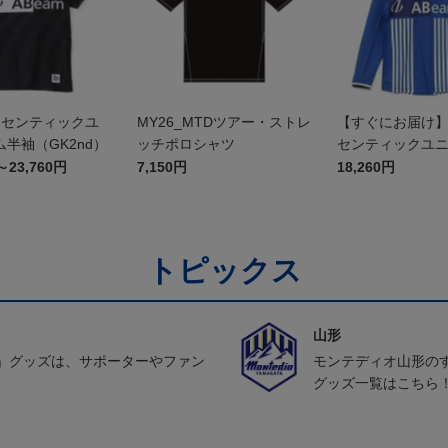
オーセンティックユ
MY26_MTDツアー・ストレ
【すぐにお届け】2
半袖（GK2nd）
ッチポロシャツ
センティックユ
FP1st（長袖）
～23,760円
7,150円
18,260円
トピックス
山形
」グッズは、サポーターやファン
モンテディオ山形の
グッズ一覧はこちら