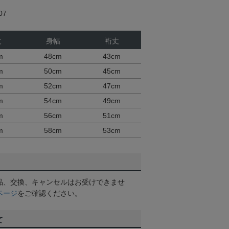
07
丈
身幅
裄丈
m
48cm
43cm
m
50cm
45cm
m
52cm
47cm
m
54cm
49cm
m
56cm
51cm
m
58cm
53cm
品、交換、キャンセルはお受けできませ
ページ
をご確認ください。
て