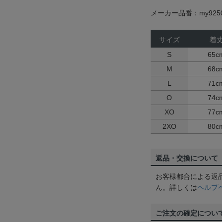
メーカー品番：my925
サイズ
着
S
65c
M
68c
L
71c
O
74c
XO
77c
2XO
80c
返品・交換について
お客様都合による返
ん。詳しくは
ヘルプ
ご注文の確定につい