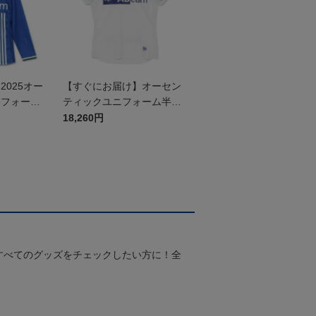
025オー
【すぐにお届け】オーセン
ニフォーム
ティックユニフォーム半袖
（2026百年構想リーグ）F
18,260円
Pホワイト
すべてのグッズをチェックしたい方に！全
！