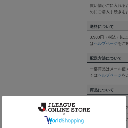
買い物かごに入れる
めにご購入手続きを
送料について
3,980円（税込）
は
ヘルプページ
をご
配送方法について
一部商品はメール便
くは
ヘルプページ
を
商品について
【カラーについて】
商品画像は、お使い
ンのメーカー・機種
なって見える場合が