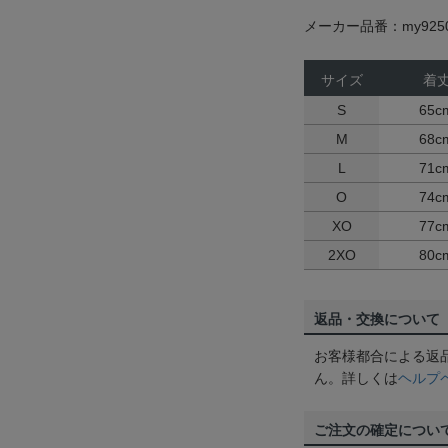
メーカー品番：my925
サイズ
着
S
65c
M
68c
L
71c
O
74c
XO
77c
2XO
80c
返品・交換について
お客様都合による返
ん。詳しくは
ヘルプ
ご注文の確定につい