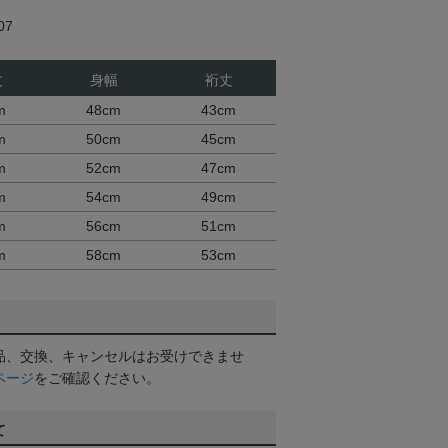
07
丈
身幅
裄丈
m
48cm
43cm
m
50cm
45cm
m
52cm
47cm
m
54cm
49cm
m
56cm
51cm
m
58cm
53cm
品、交換、キャンセルはお受けできませ
ページ
をご確認ください。
て