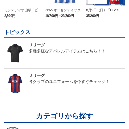
モンテディオ山形 ピカ
26/27オーセンティックユ
8月9日（日）『PLAYER
チュウ タオルマフラー
ニフォーム半袖（FP1st）
OF THE DAY』ユニフォ
2,500円
18,700円～23,760円
35,200円
2
ーム（半袖）
トピックス
Ｊリーグ
多種多様なアパレルアイテムはこちら！！
Ｊリーグ
各クラブのユニフォームを今すぐチェック！
カテゴリから探す