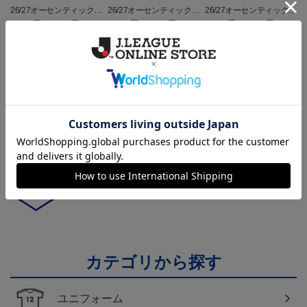
26/27オーセンティックユ
26/27オーセンティックユ
26/27オーセンティックユ
ニフォーム半袖（FP1st）
ニフォーム半袖（FP2n
ニフォーム長袖（FP1st）
18,700円～23,760円
18,700円～23,760円
19,800円～24,860円
1
d）
トピックス
山形
チームマスコット「ディーオ」グッズは、サポータ
ーやファン必見！
山形
モンテディオ山形のすべてのグッズをチェックした
い方に！全グッズ一覧はこちら！
カテゴリから探す
ユニフォーム