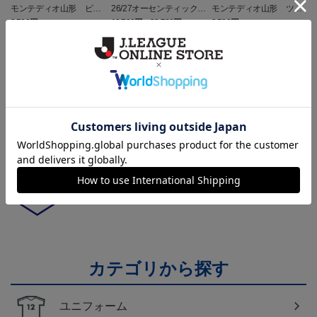
モンテディオ山形 ピカ
26/27オーセンティックユ
モンテディオ山形 ツン
チュウ タオルマフラー
ニフォーム半袖（FP1st）
ベアー タオルマフラー
2,500円
18,700円～23,760円
2,500円
1
トピックス
山形
チームマスコット「ディーオ」グッズは、サポータ
ーやファン必見！
山形
モンテディオ山形のすべてのグッズをチェックした
い方に！全グッズ一覧はこちら！
カテゴリから探す
ユニフォーム