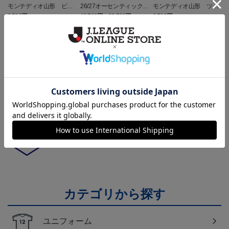
モンテディオ山形 ピカ
26/27オーセンティックユ
モンテディオ山形 ツン
チュウ タオルマフラー
ニフォーム半袖（FP1st）
ベアー タオルマフラー
2,500円
18,700円～23,760円
2,500円
1
トピックス
山形
チームマスコット「ディーオ」グッズは、サポータ
ーやファン必見！
山形
モンテディオ山形のすべてのグッズをチェックした
い方に！全グッズ一覧はこちら！
カテゴリから探す
ユニフォーム