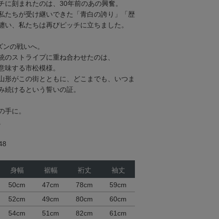
チに刻まれたのは、30年前のあの興奮。
私たちが受け継いできた「青白の誇り」「歴
纏い、私たちは再びピッチに立ちました。
ーズンの戦いへ。
統のストライプに重ね合わせたのは、
意味する市松模様。
山形がこの街とともに、どこまでも、いつま
み続けるという誓いの証。
の手に。
。
48
身幅
裾幅
裄丈
袖丈
50cm
47cm
78cm
59cm
52cm
49cm
80cm
60cm
54cm
51cm
82cm
61cm