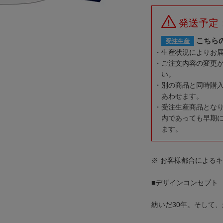
発送予定
こちら
受注生産
生産状況によりお
ご注文内容の変更
い。
別の商品と同時購
あわせます。
受注生産商品とな
内であっても早期
ます。
※ お客様都合による
■デザインコンセプト
紡いだ30年。そして