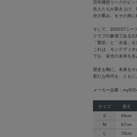
百年構想リーグのピッ
先人たちが築き上げ、
史の重み」をその身に
そして、2026/27シ
クラブの象徴である伝
「繁栄」と「永遠」を
これは、モンテディオ
でも、栄光の未来を歩
歴史を胸に。未来をそ
新たな時代を、ともに
メーカー品番：my925
サイズ
着丈
S
64cm
M
67cm
L
70cm