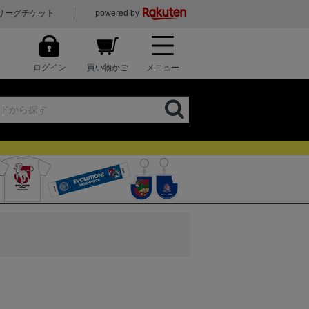
リーグチケット
powered by
ログイン
買い物かご
メニュー