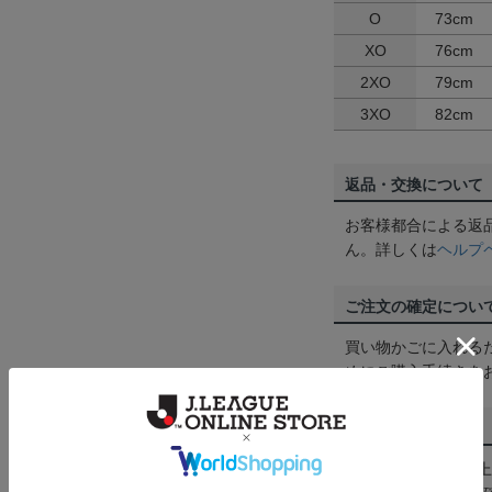
O
73cm
XO
76cm
2XO
79cm
3XO
82cm
返品・交換について
お客様都合による返
ん。詳しくは
ヘルプ
ご注文の確定につい
買い物かごに入れる
めにご購入手続きを
送料について
3,980円（税込）