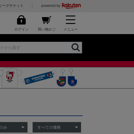
リーグチケット
powered by
ログイン
買い物かご
メニュー