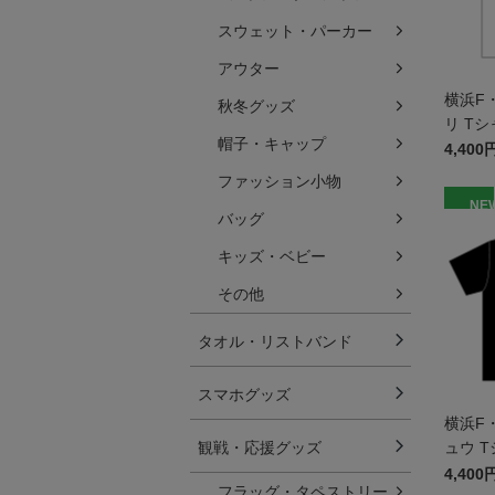
スウェット・パーカー
アウター
横浜F
秋冬グッズ
リ Tシ
帽子・キャップ
4,400
ファッション小物
NE
バッグ
キッズ・ベビー
その他
タオル・リストバンド
スマホグッズ
横浜F
観戦・応援グッズ
ュウ T
ズ
4,400
フラッグ・タペストリー