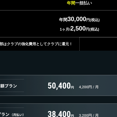
年間
一括払い
30,000
年間
円(税込)
2,500
1ヶ月/
円(税込)
部はクラブの強化費用としてクラブに還元！