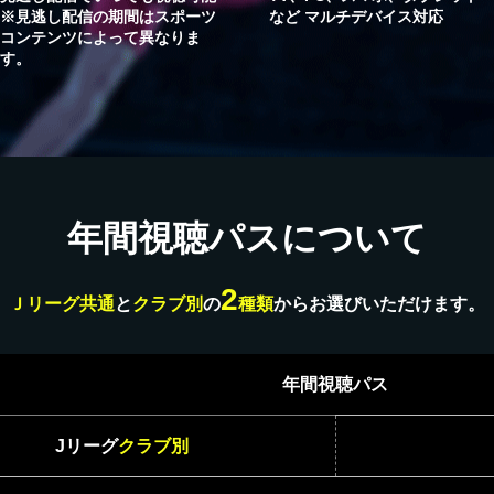
※見逃し配信の期間はスポーツ
など マルチデバイス対応
コンテンツによって異なりま
す。
年間視聴パスについて
2
Ｊリーグ共通
と
クラブ別
の
種類
からお選びいただけます。
年間視聴パス
Jリーグ
クラブ別