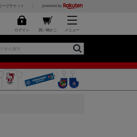
リーグチケット
powered by
ログイン
買い物かご
メニュー