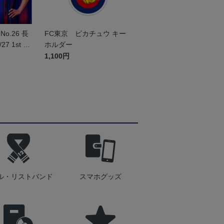
o.26 長
FC東京 ピカチュウ キー
7 1st レ
ホルダー
ム 半袖
1,100円
ル・リストバンド
スマホグッズ