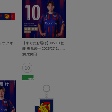
ュウ タオ
【すぐにお届け】No.10 佐
藤 恵允選手 2026/27 1st レ
プリカユニフォーム 半袖
18,920円
NEW