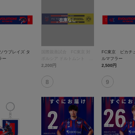
ソウブレイズ タ
国際親善試合 FC東京 対
FC東京 ピカチ
ラー
ボルシア ドルトムント プ
ルマフラー
リントタオルマフラー
2,200円
2,500円