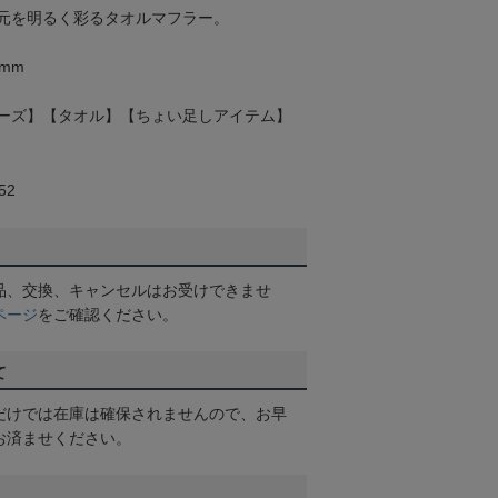
元を明るく彩るタオルマフラー。
0mm
ーズ】【タオル】【ちょい足しアイテム】
52
品、交換、キャンセルはお受けできませ
ページ
をご確認ください。
て
だけでは在庫は確保されませんので、お早
お済ませください。