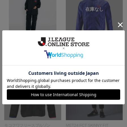
MILKFED.コラボ第9弾 コーチジ
ライトジャケット
ャケット
12,100円
6,200円
モコフワフリースブルゾン
MET24 FCT SKINNY FIT