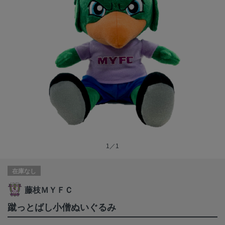
1／1
在庫なし
藤枝ＭＹＦＣ
蹴っとばし小僧ぬいぐるみ