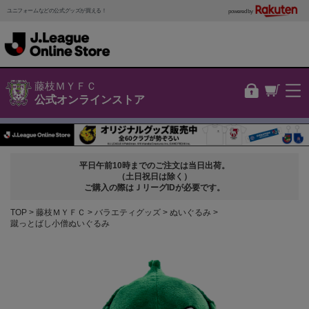
ユニフォームなどの公式グッズが買える！
powered by
藤枝ＭＹＦＣ
公式オンラインストア
平日午前10時までのご注文は当日出荷。
（土日祝日は除く）
ご購入の際はＪリーグIDが必要です。
TOP
藤枝ＭＹＦＣ
バラエティグッズ
ぬいぐるみ
蹴っとばし小僧ぬいぐるみ