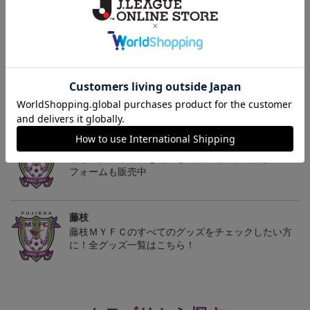
2026/27 レプリカユニフ
藤枝MYFC ピカチュウ
藤枝MYFC ニドキング
ォーム FP 1st
タオルマフラー
タオルマフラー
13,200円～18,700円
2,500円
2,500円
1
トピックス
藤枝
オリジナルネームも選べる！オーセンティックユニ
フォームも販売中
藤枝
藤枝ＭＹＦＣのすべてのグッズをチェックしたい方
に！全グッズ一覧はこちら！