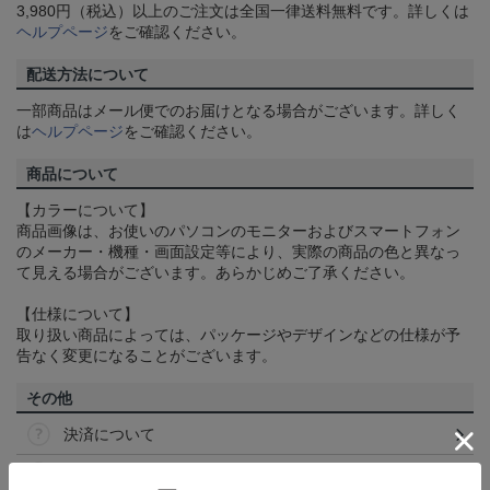
3,980円（税込）以上のご注文は全国一律送料無料です。詳しくは
ヘルプページ
をご確認ください。
配送方法について
一部商品はメール便でのお届けとなる場合がございます。詳しく
は
ヘルプページ
をご確認ください。
商品について
【カラーについて】
商品画像は、お使いのパソコンのモニターおよびスマートフォン
のメーカー・機種・画面設定等により、実際の商品の色と異なっ
て見える場合がございます。あらかじめご了承ください。
【仕様について】
取り扱い商品によっては、パッケージやデザインなどの仕様が予
告なく変更になることがございます。
その他
決済について
ギフト対応について