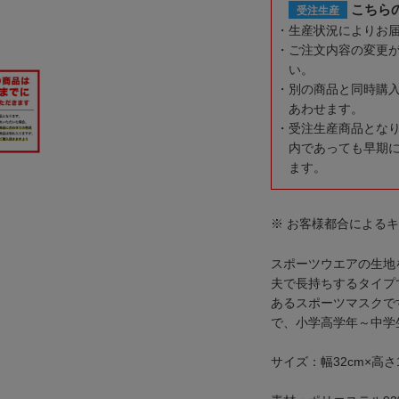
こちら
受注生産
生産状況によりお
ご注文内容の変更
い。
別の商品と同時購
あわせます。
受注生産商品とな
内であっても早期
ます。
※ お客様都合による
スポーツウエアの生地
夫で長持ちするタイプ
あるスポーツマスクで
で、小学高学年～中学
サイズ：幅32cm×高さ