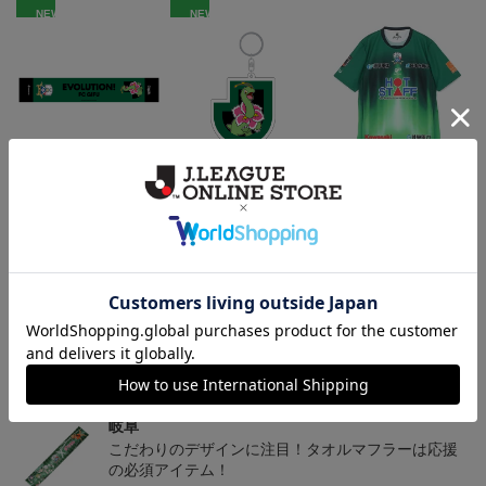
NEW
NEW
FC岐阜 メガニウム タ
FC岐阜 メガニウム キ
2026/27 オーセンティッ
オルマフラー
ーホルダー
クユニフォーム半袖 FP1s
2,500円
1,100円
13,900円～18,300円
4
t
トピックス
岐阜
チームマスコットグッズは、サポーターやファン必
見！今すぐチェックしてみてください！
岐阜
こだわりのデザインに注目！タオルマフラーは応援
の必須アイテム！