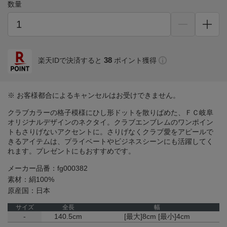
数量
38
楽天IDで決済すると
ポイント獲得
※ お客様都合によるキャンセルはお受けできません。
クラブカラーの格子模様にひし形ドットを散りばめた、ＦＣ岐阜
オリジナルデザインのネクタイ。クラブエンブレムのワンポイン
トもさりげないアクセントに。さりげなくクラブ愛をアピールで
きるアイテムは、プライベートやビジネスシーンにも活躍してく
れます。プレゼントにもおすすめです。
メーカー品番：fg000382
素材：絹100%
原産国：日本
サイズ
全長
幅
-
140.5cm
[最大]8cm [最小]4cm