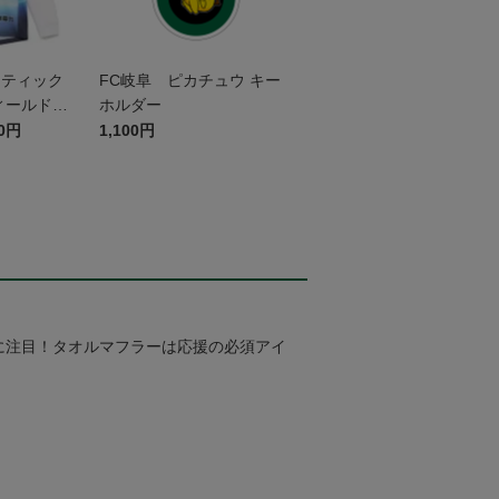
センティック
FC岐阜 ピカチュウ キー
ィールドプ
ホルダー
袖 ~岐阜か
00円
1,100円
宇宙博物館
ム~
に注目！タオルマフラーは応援の必須アイ