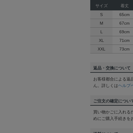
サイズ
着丈
S
65cm
M
67cm
L
69cm
XL
71cm
XXL
73cm
返品・交換について
お客様都合による返
ん。詳しくは
ヘルプ
ご注文の確定につい
買い物かごに入れる
めにご購入手続きを