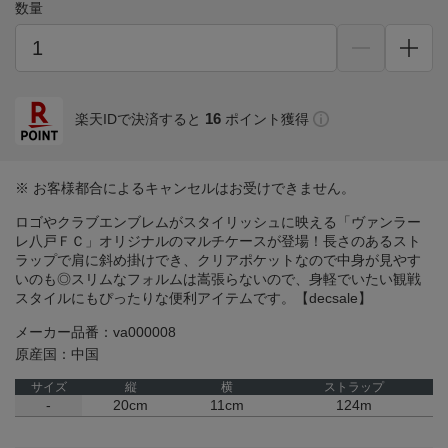
数量
16
楽天IDで決済すると
ポイント獲得
※ お客様都合によるキャンセルはお受けできません。
ロゴやクラブエンブレムがスタイリッシュに映える「ヴァンラー
レ八戸ＦＣ」オリジナルのマルチケースが登場！長さのあるスト
ラップで肩に斜め掛けでき、クリアポケットなので中身が見やす
いのも◎スリムなフォルムは嵩張らないので、身軽でいたい観戦
スタイルにもぴったりな便利アイテムです。【decsale】
メーカー品番：va000008
原産国：中国
サイズ
縦
横
ストラップ
-
20cm
11cm
124m