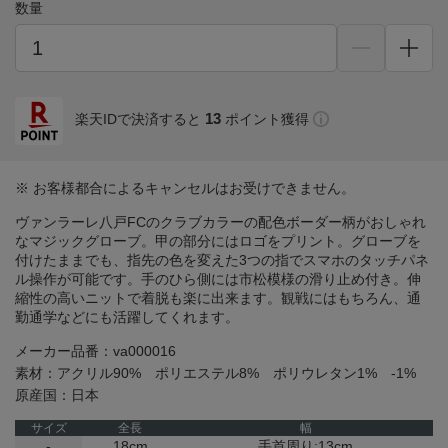
数量
13
楽天IDで決済すると
ポイント獲得
※ お客様都合によるキャンセルはお受けできません。
ヴァンラーレ八戸FCのクラブカラーの配色ボーダー柄がおしゃれ
なマジックグローブ。甲の部分にはロゴをプリント。グローブを
付けたままでも、指先の色を変えた3つの指でスマホのタッチパネ
ル操作が可能です。手のひら側には市松模様の滑り止め付き。伸
縮性の高いニットで着脱も楽に出来ます。観戦にはもちろん、通
勤通学などにも活躍してくれます。
メーカー品番：va000016
素材：アクリル90% ポリエステル8% ポリウレタン1% -1%
原産国：日本
サイズ
全長
幅
-
18cm
手首周り:13cm