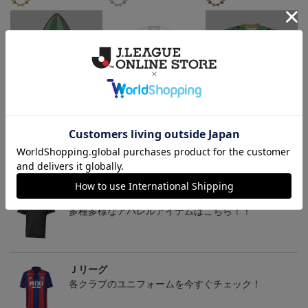
いかピタッ！（マグネッ
2020 F.C.Real Bristol コラ
2020オリジナルユニフォ
ト）
ボTシャツ ヴァンラーレ
ーム
ム
1,700円
6,600円
12,980円
1
八戸FC
トピックス
Ｊリーグ
多種多様なアパレルアイテムはこちら！！
Ｊリーグ
各クラブのユニフォームを今すぐチェック！