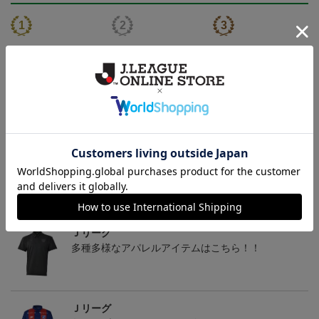
2022 オーセンティックユ
XLARGE × ヴァンラーレ
ユニフォーム型コードホ
ニフォーム FP 1st
八戸 コラボTシャツ (デザ
ルダー (ヴァンラーレ八
19,250円～20,350円
6,600円
1,100円
3
インB)
戸)
トピックス
Ｊリーグ
多種多様なアパレルアイテムはこちら！！
Ｊリーグ