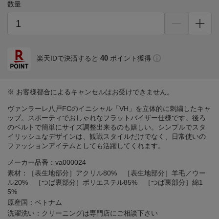
数量
40
楽天IDで決済すると
ポイント獲得
※ お客様都合によるキャンセルはお受けできません。
ヴァンラーレ八戸FCのイニシャル「VH」を立体的に刺繍したキャ
ップ。スポーティでおしゃれなフラットバイザー仕様です。後ろ
のベルトで簡単にサイズ調整出来るのも嬉しい。シンプルでスタ
イリッシュなデザインは、観戦スタイルだけでなく、日常使いの
ファッションアイテムとしても活躍してくれます。
メーカー品番：va000024
素材：［表生地部分］アクリル80% ［表生地部分］羊毛／ウー
ル20% ［つば裏部分］ポリエステル85% ［つば裏部分］綿1
5%
原産国：ベトナム
洗濯洗い：クリーニングは専門店にご相談下さい