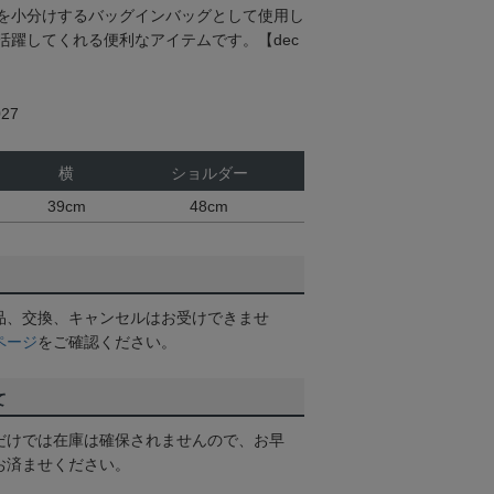
を小分けするバッグインバッグとして使用し
活躍してくれる便利なアイテムです。【dec
27
横
ショルダー
39cm
48cm
品、交換、キャンセルはお受けできませ
ページ
をご確認ください。
て
だけでは在庫は確保されませんので、お早
お済ませください。