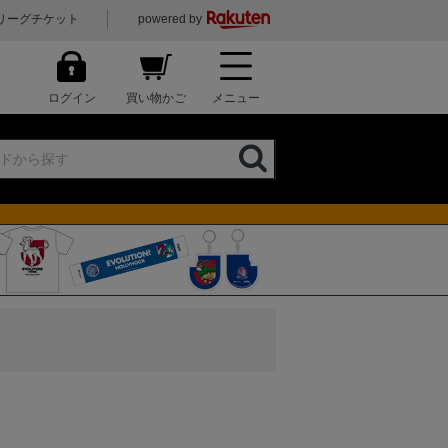
リーグチケット
powered by
ログイン
買い物かご
メニュー