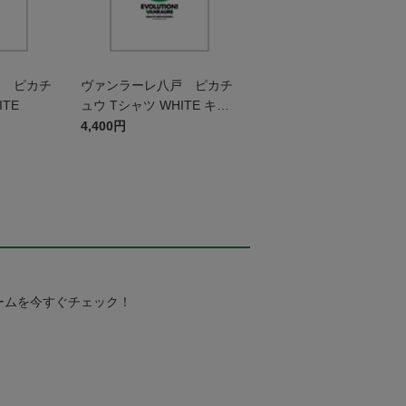
戸 ピカチ
ヴァンラーレ八戸 ピカチ
ITE
ュウ Tシャツ WHITE キッ
ズ
4,400円
ームを今すぐチェック！