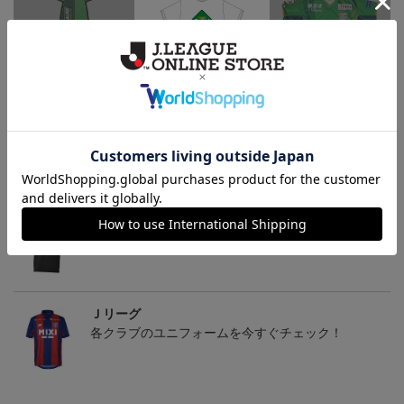
いかピタッ！（マグネッ
2020 F.C.Real Bristol コラ
2020オリジナルユニフォ
ト）
ボTシャツ ヴァンラーレ
ーム
ム
1,700円
6,600円
12,980円
1
八戸FC
トピックス
Ｊリーグ
多種多様なアパレルアイテムはこちら！！
Ｊリーグ
各クラブのユニフォームを今すぐチェック！