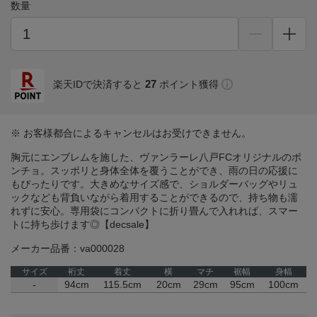
数量
27
楽天IDで決済すると
ポイント獲得
※ お客様都合によるキャンセルはお受けできません。
胸元にエンブレムを施した、ヴァンラーレ八戸FCオリジナルのポ
ンチョ。スッポリと身体全体を覆うことができ、雨の日の応援に
もぴったりです。大きめなサイズ感で、ショルダーバッグやリュ
ックなども背負いながら着用することができるので、持ち物も濡
れずに安心。専用袋にコンパクトに折り畳んで入れれば、スマー
トに持ち歩けます◎【decsale】
メーカー品番：va000028
サイズ
裄丈
着丈
横
マチ
裾幅
身幅
-
94cm
115.5cm
20cm
29cm
95cm
100cm