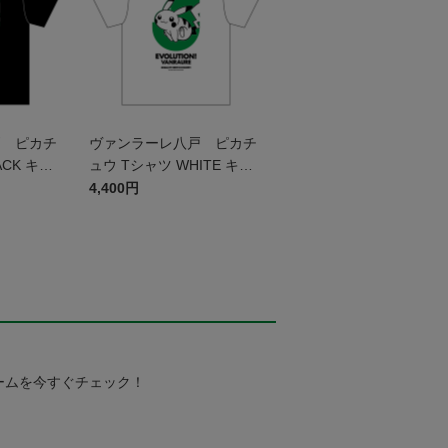
戸 ピカチ
ヴァンラーレ八戸 ピカチ
ACK キッ
ュウ Tシャツ WHITE キッ
ズ
4,400円
ームを今すぐチェック！