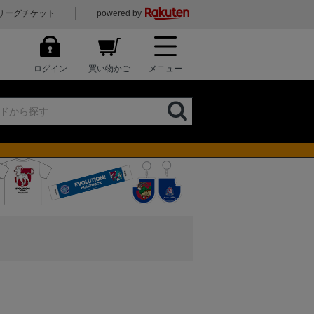
リーグチケット
powered by
ログイン
買い物かご
メニュー