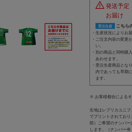
発送予定
お届け
こちら
受注生産
生産状況によりお
ご注文内容の変更
い。
別の商品と同時購
あわせます。
受注生産商品とな
内であっても早期
ます。
※ お客様都合による
生地はレプリカユニフ
でプリントされており
部）ご希望のナンバー
します。（ナンバー有