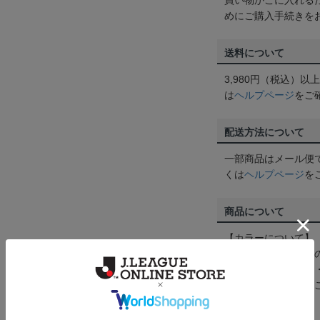
買い物かごに入れる
めにご購入手続きを
送料について
3,980円（税込）
は
ヘルプページ
をご
配送方法について
一部商品はメール便
くは
ヘルプページ
を
商品について
【カラーについて】
商品画像は、お使い
ンのメーカー・機種
なって見える場合が
【仕様について】