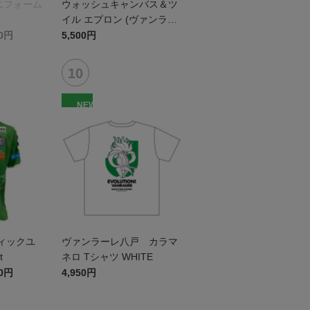
ニフォーム
ウォッシュキャンバス＆ツ
イル エプロン (ヴァンラー
レ八戸)
00円
5,500円
NEW
ティックユ
ヴァンラーレ八戸 カラマ
t
ネロ Tシャツ WHITE
50円
4,950円