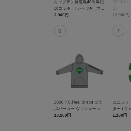
キャプテン翼連載40周年記
2020オ
念コラボ TシャツA（ヴァ
ム
ンラーレ八戸）
3,900円
12,980円
2020 F.C.Real Bristol コラ
ユニフォ
ボパーカー ヴァンラーレ八
ダー (ヴ
戸FC
13,200円
1,100円