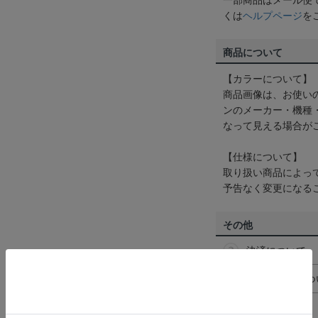
一部商品はメール便
くは
ヘルプページ
を
商品について
【カラーについて】
商品画像は、お使い
ンのメーカー・機種
なって見える場合が
【仕様について】
取り扱い商品によっ
予告なく変更になる
その他
決済について
ギフト対応につ
ヘルプページ