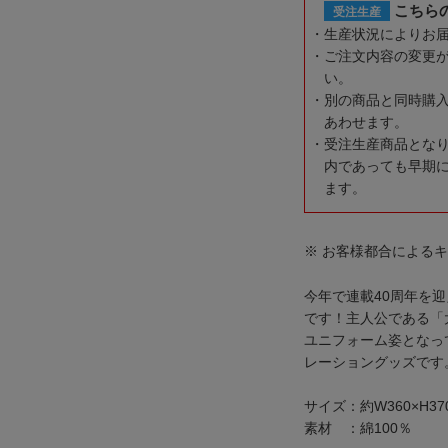
こちら
受注生産
生産状況によりお
ご注文内容の変更
い。
別の商品と同時購
あわせます。
受注生産商品とな
内であっても早期
ます。
※ お客様都合による
今年で連載40周年を
です！主人公である「
ユニフォーム姿となっ
レーショングッズです
サイズ：約W360×H37
素材 ：綿100％