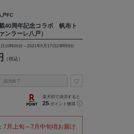
戸FC
載40周年記念コラボ 帆布ト
ァンラーレ八戸）
日10時00分～2021年5月17日23時59分
円
（税込）
販売終了
楽天IDで決済すると
25
ポイント獲得
：7月上旬～7月中旬頃お届け