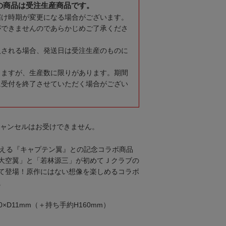
の商品は受注生産商品です。
届け時期が変更になる場合がございます。
ができませんのであらかじめご了承くださ
入される場合、発送日は受注生産のものに
りますが、生産数に限りがあります。期間
に受付を終了させていただく場合がござい
キャンセルはお受けできません。
迎える『キャプテン翼』との記念コラボ商品
大空翼」と「若林源三」が初めてＪクラブの
て登場！原作にはない想像を楽しめるコラボ
。
0×D11mm（＋持ち手約H160mm）