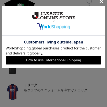
ヴァンラーレ八戸 カラ
ヴァンラーレ八戸 カラ
ヴァンラーレ八戸 カラ
マネロ Tシャツ BLACK
マネロ タオルマフラー
マネロ キーホルダー
4,950円
2,500円
1,100円
2
トピックス
Ｊリーグ
多種多様なアパレルアイテムはこちら！！
Ｊリーグ
各クラブのユニフォームを今すぐチェック！