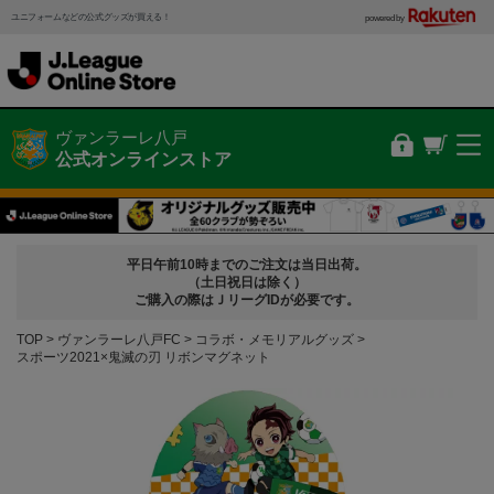
ユニフォームなどの公式グッズが買える！
powered by
ヴァンラーレ八戸
公式オンラインストア
平日午前10時までのご注文は当日出荷。
（土日祝日は除く）
ご購入の際はＪリーグIDが必要です。
TOP
ヴァンラーレ八戸FC
コラボ・メモリアルグッズ
スポーツ2021×鬼滅の刃 リボンマグネット