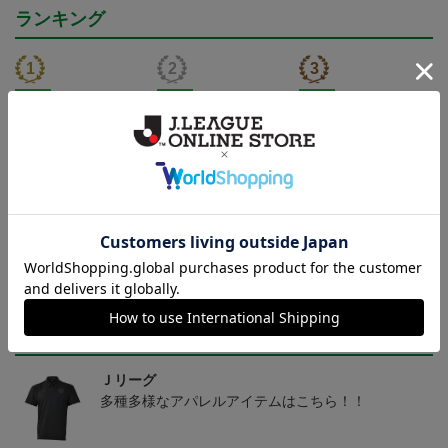
ランキング
NEW
NEW
NEW
ヴァンラーレ八戸 カラ
ヴァンラーレ八戸 カラ
ヴァンラーレ八戸 カラ
マネロ Tシャツ BLACK
マネロ タオルマフラー
マネロ キーホルダー
4,950円
2,500円
1,100円
2
トピックス
Ｊリーグ
多種多様なアパレルアイテムはこちら！！