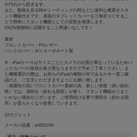
や汚れから防ぎます。
また、動画を見る時やミーティングの時などに便利な横置きスタ
ンド機能付きです。表面のタブレットカバーを三角折りにするこ
とで簡単にスタンド機能としての役割を発揮します。
DAZN視聴時に活躍すること間違いなしです！
素材
フロントカバー：PUレザー
バックカバー：ポリカーボネート製
※・iPadケースはサイズごとにカメラの位置が異なっているためバ
ックカバーの形状が多少異なりますので予めご了承ください。ま
た機種選択の際は、お持ちのiPadの種類が何であるか今一度ご確
認の上、ご注文いただきますようにお願い致します。
・保護性の高いフロントカバー素材の為、新しい状態（使い始め
時）では、溝部分（折れる箇所）が硬く、スタンド機能がうまく
いかない場合がございます。ご使用続ける事で溝部分（折れる箇
所）が柔らかくなり改善していきます。
22ガジェット
メーカー品番：sh001036