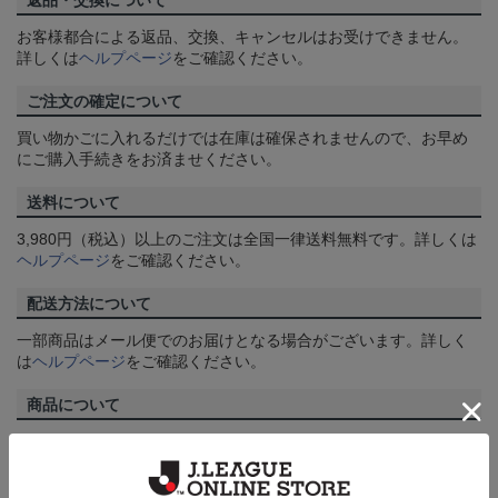
返品・交換について
お客様都合による返品、交換、キャンセルはお受けできません。
詳しくは
ヘルプページ
をご確認ください。
ご注文の確定について
買い物かごに入れるだけでは在庫は確保されませんので、お早め
にご購入手続きをお済ませください。
送料について
3,980円（税込）以上のご注文は全国一律送料無料です。詳しくは
ヘルプページ
をご確認ください。
配送方法について
一部商品はメール便でのお届けとなる場合がございます。詳しく
は
ヘルプページ
をご確認ください。
商品について
【カラーについて】
商品画像は、お使いのパソコンのモニターおよびスマートフォン
のメーカー・機種・画面設定等により、実際の商品の色と異なっ