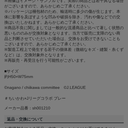
※画像はイメージ・サンプルです。実際の商品とは若干異なる場合
がございますので、あらかじめご了承ください。
※パッケージは梱包材のため、輸送時に多少の傷が生じます。本
体に影響を及ぼすような凹みや破損を除き、汚れや傷などでの交
換はいたしかねます。あらかじめご了承ください。
※商品不良に関しましては一般的な流通商品と比べて著しく状態の
悪いもののみが交換対象となります。当方で販売に支障のない商
品と判断させていただいた場合は、交換をお受けできないことも
ございますので、あらかじめご了承ください。
※製造工程上で発生する若干の個体差（微細なキズ・縫製・糸くず
など）は、交換対象外となります。
※再販売・再受注を行う可能性がございます。
■サイズ
約H50×W75mm
©️nagano / chiikawa committee ©J.LEAGUE
＃ちいかわ×Jリーグコラボ プレー
メーカー品番：sh001210
返品・交換について