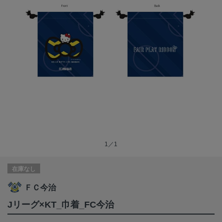
1／1
在庫なし
ＦＣ今治
Jリーグ×KT_巾着_FC今治