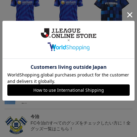
26/27 レプリカユニフォ
26/27 オーセンティック
コンフィットシャツ（20
ーム(FP1st)
ユニフォーム(FP1st)
26SP）
17,600円～21,901円
26,100円～30,400円
5,500円
2
会員特典
会員特典
会員特典
トピックス
今治
里山スタジアムプロジェクトや関連グッズをチェッ
ク！
今治
FC今治のすべてのグッズをチェックしたい方に！全
グッズ一覧はこちら！