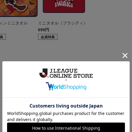
ィンミニタオル
ミニタオル（フラシティ）
699円
典
会員特典