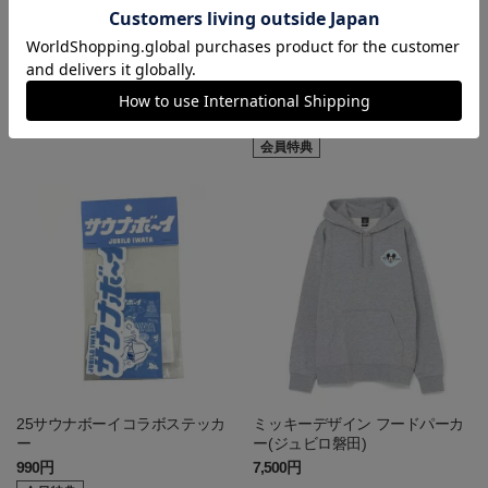
【弓桁朱琴さんコラボ】GETTE
25サウナボーイコラボカラビナ
R 78 ユニ型アクリルキーホルダ
キーホルダー
ー
781円
1,650円
会員特典
25サウナボーイコラボステッカ
ミッキーデザイン フードパーカ
ー
ー(ジュビロ磐田)
990円
7,500円