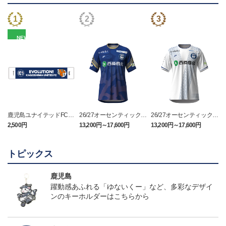
NEW
鹿児島ユナイテッドFC
26/27オーセンティックユ
26/27オーセンティックユ
バクーダ タオルマフラ
ニフォーム（FP1st）
ニフォーム（FP2nd）
2,500円
13,200円～17,600円
13,200円～17,600円
1
ー
トピックス
鹿児島
躍動感あふれる「ゆないくー」など、多彩なデザイ
ンのキーホルダーはこちらから