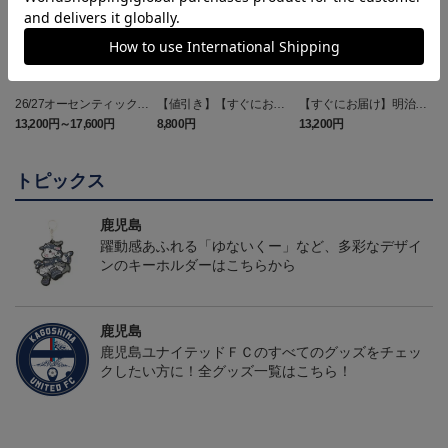
26/27オーセンティックユ
【値引き】【すぐにお届
【すぐにお届け】明治安
ニフォーム（FP1st）
け】2025オーセンティッ
田J2・J3百年構想リーグ
13,200円～17,600円
8,800円
13,200円
6
クユニフォーム FP1st
オーセンティックユニフ
ォーム（FP1st）
トピックス
鹿児島
躍動感あふれる「ゆないくー」など、多彩なデザイ
ンのキーホルダーはこちらから
鹿児島
鹿児島ユナイテッドＦＣのすべてのグッズをチェッ
クしたい方に！全グッズ一覧はこちら！