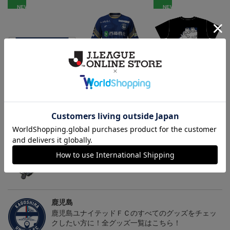
NEW
NEW
鹿児島ユナイテッドFC
26/27オーセンティックユ
鹿児島ユナイテッドFC
バクーダ タオルマフラ
ニフォーム（FP1st）
バクーダ Tシャツ BLACK
2,500円
13,200円～17,600円
4,950円
1
ー
トピックス
鹿児島
躍動感あふれる「ゆないくー」など、多彩なデザイ
ンのキーホルダーはこちらから
鹿児島
鹿児島ユナイテッドＦＣのすべてのグッズをチェッ
クしたい方に！全グッズ一覧はこちら！