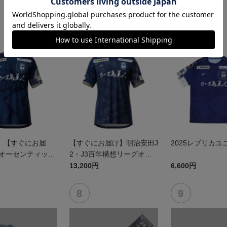
】【すぐにお届
【すぐにお届け】明治安田J
2025レプリカユ
5オーセンティック
2・J3百年構想リーグオー
 FP1st
センティックユニフォーム
13,200円
6,600円
（FP1st）