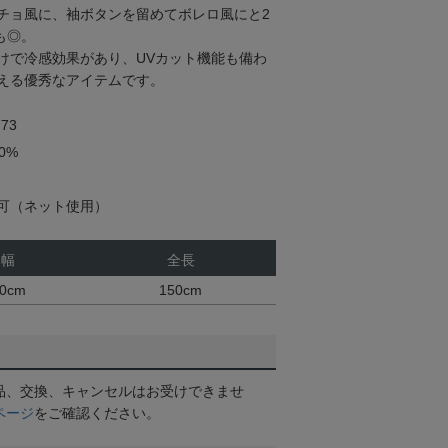
チョ風に、袖ボタンを留めてボレロ風にと2
も◎。
けで冷感効果があり、UVカット機能も備わ
える優秀なアイテムです。
73
0%
可（ネット使用）
幅
全長
0cm
150cm
品、交換、キャンセルはお受けできませ
ページ
をご確認ください。