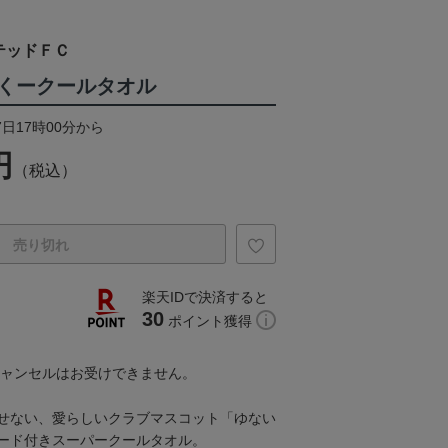
テッドＦＣ
くークールタオル
7日17時00分から
円
（税込）
売り切れ
楽天IDで決済すると
30
ポイント獲得
キャンセルはお受けできません。
せない、愛らしいクラブマスコット「ゆない
ード付きスーパークールタオル。