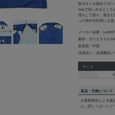
前ボタンを留めてポン
wayで楽しめるところ
濡らして絞り、振るだ
った熱中症対策にも使
メーカー品番：ku9007
素材：ポリエステル10
原産国：中国
洗濯洗い：洗濯機洗い
サイズ
-
5
返品・交換について
お客様都合による返
ん。詳しくは
ヘルプ