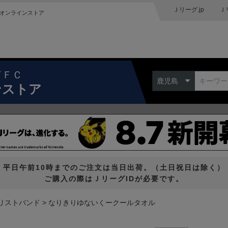
Ｊリーグ.jp
Ｊ
オンラインストア
ドＦＣ
鹿児島
ンストア
平日午前10時までのご注文は当日出荷。（土日祝日は除く）
ご購入の際はＪリーグIDが必要です。
リストバンド
なりきりゆないくークールタオル