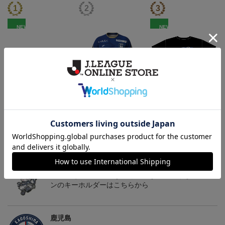
NEW
NEW
鹿児島ユナイテッドFC
26/27オーセンティックユ
鹿児島ユナイテッドFC
バクーダ タオルマフラ
ニフォーム（FP1st）
バクーダ Tシャツ BLACK
2,500円
13,200円～17,600円
4,950円
1
ー
トピックス
鹿児島
躍動感あふれる「ゆないくー」など、多彩なデザイ
ンのキーホルダーはこちらから
鹿児島