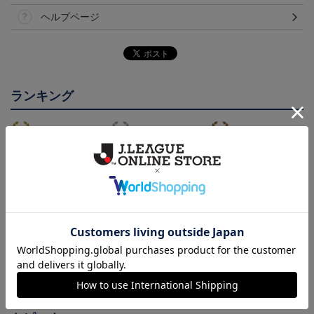
ヘルプページ
ランキング
NEW
鹿児島ユナイテッドFC
26/27オーセンティックユ
鹿児島ユナイテッドFC
バクーダ タオルマフラ
ニフォーム（FP1st）
バクーダ Tシャツ BLACK
2,500円
13,200円～17,600円
4,950円
1
ー