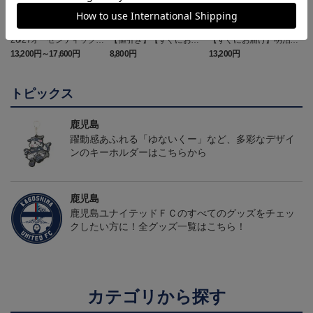
26/27オーセンティックユ
【値引き】【すぐにお届
【すぐにお届け】明治安
ニフォーム（FP1st）
け】2025オーセンティッ
田J2・J3百年構想リーグ
13,200円～17,600円
8,800円
13,200円
6
クユニフォーム FP1st
オーセンティックユニフ
ォーム（FP1st）
トピックス
鹿児島
躍動感あふれる「ゆないくー」など、多彩なデザイ
ンのキーホルダーはこちらから
鹿児島
鹿児島ユナイテッドＦＣのすべてのグッズをチェッ
クしたい方に！全グッズ一覧はこちら！
カテゴリから探す