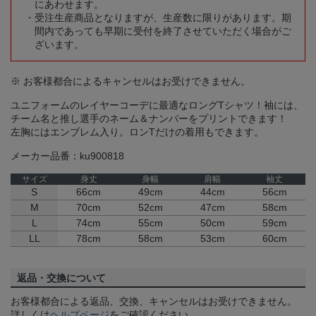
にあわせます。
受注生産商品となりますが、生産数に限りがあります。期
間内であっても早期に受付を終了させていただく場合がご
ざいます。
※ お客様都合によるキャンセルはお受けできません。
ユニフォームのレイヤーコーデに最適なロングTシャツ！袖には、
チーム名と推し選手のネーム＆ナンバーをプリントできます！
左胸にはエンブレム入り。ロンTだけの着用もできます。
メーカー品番：ku900818
サイズ
身丈
身幅
肩幅
袖丈
S
66cm
49cm
44cm
56cm
M
70cm
52cm
47cm
58cm
L
74cm
55cm
50cm
59cm
LL
78cm
58cm
53cm
60cm
返品・交換について
お客様都合による返品、交換、キャンセルはお受けできません。
詳しくは
ヘルプページ
をご確認ください。