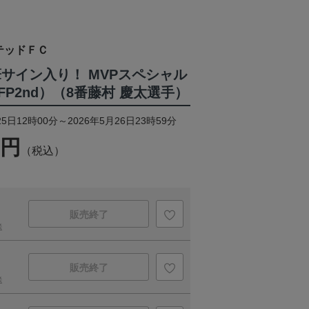
テッドＦＣ
筆サイン入り！ MVPスペシャル
P2nd）（8番藤村 慶太選手）
5日12時00分～2026年5月26日23時59分
0円
（税込）
販売終了
送
販売終了
送