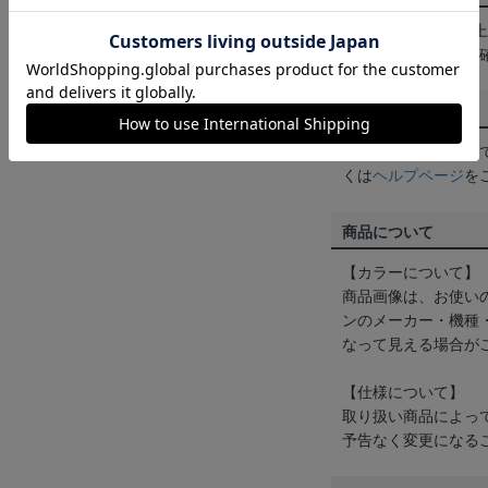
3,980円（税込）
は
ヘルプページ
をご
配送方法について
一部商品はメール便
くは
ヘルプページ
を
商品について
【カラーについて】
商品画像は、お使い
ンのメーカー・機種
なって見える場合が
【仕様について】
取り扱い商品によっ
予告なく変更になる