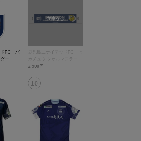
ドFC バ
鹿児島ユナイテッドFC ピ
ルダー
カチュウ タオルマフラー
2,500円