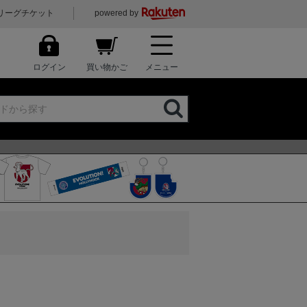
リーグチケット
powered by
ログイン
買い物かご
メニュー