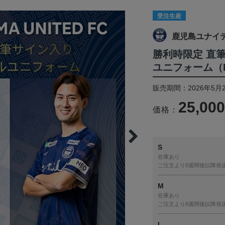
受注生産
鹿児島ユナイ
勝利時限定 直
ユニフォーム（F
販売期間：2026年5月2
25,00
価格：
S
在庫あり
ご注文より8週間後以降発
M
在庫あり
ご注文より8週間後以降発
L