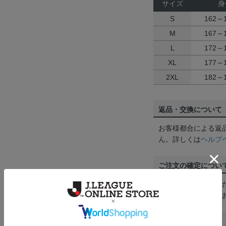
サイズ
身
S
162～
M
167～
L
172～
XL
177～
2XL
182～
返品・交換について
お客様都合による返
ん。詳しくは
ヘルプ
ご注文の確定につい
買い物かごに入れる
めにご購入手続きを
送料について