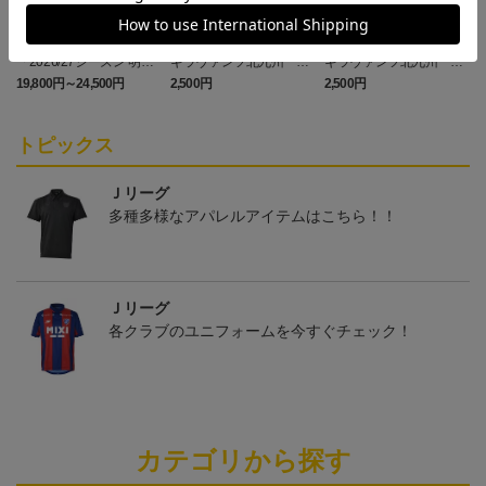
「2026/27シーズン 明治
ギラヴァンツ北九州 キ
ギラヴァンツ北九州 ピ
安田J3リーグ」オーセン
マワリ タオルマフラー
カチュウ タオルマフラー
19,800円～24,500円
2,500円
2,500円
4
ティックユニフォームFP
1st
トピックス
Ｊリーグ
多種多様なアパレルアイテムはこちら！！
Ｊリーグ
各クラブのユニフォームを今すぐチェック！
カテゴリから探す