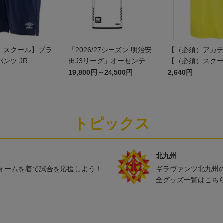
）スクール】プラ
「2026/27シーズン 明治安
【（必須）アカ
ンツ JR
田J3リーグ」オーセンティ
【（必須）スク
ックユニフォームFP2nd
プラクティスシャツ
19,800円～24,500円
2,640円
トピックス
北九州
ォームを着て試合を応援しよう！
ギラヴァンツ北九州
全グッズ一覧はこち