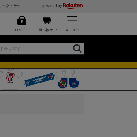
リーグチケット
powered by
ログイン
買い物かご
メニュー