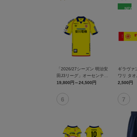
NEW
「2026/27シーズン 明治安
ギラヴァ
田J3リーグ」オーセンティ
ワリ タ
ックユニフォームFP1st
19,800円～24,500円
2,500円