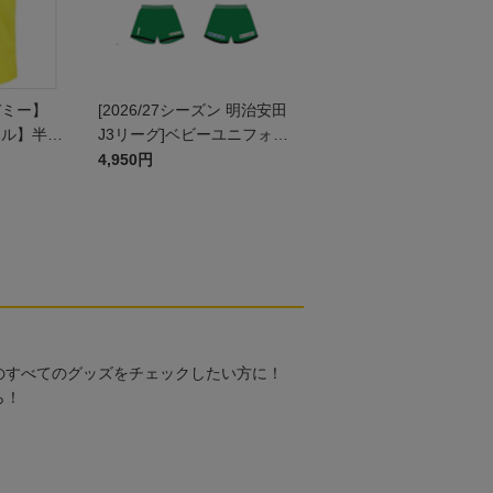
デミー】
[2026/27シーズン 明治安田
ール】半袖
J3リーグ]ベビーユニフォー
 JR
ム上下セット(GK1stデザイ
4,950円
ン)
のすべてのグッズをチェックしたい方に！
ら！