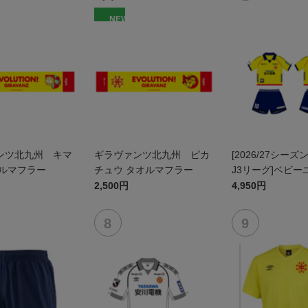
NEW
ンツ北九州 キマ
ギラヴァンツ北九州 ピカ
[2026/27シーズ
オルマフラー
チュウ タオルマフラー
J3リーグ]ベビー
ム上下セット(FP
2,500円
4,950円
ン)