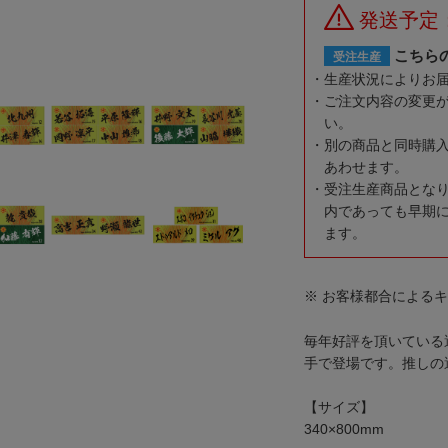
発送予定
こちら
受注生産
生産状況によりお
ご注文内容の変更
い。
別の商品と同時購
あわせます。
受注生産商品とな
内であっても早期
ます。
※ お客様都合による
毎年好評を頂いている
手で登場です。推しの
【サイズ】
340×800mm