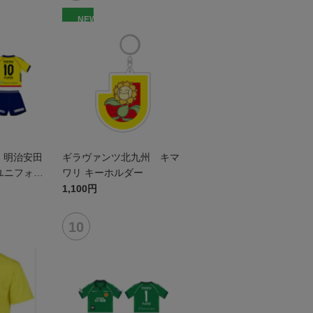
NEW
ン 明治安田
ギラヴァンツ北九州 キマ
ユニフォー
ワリ キーホルダー
1stデザイ
1,100円