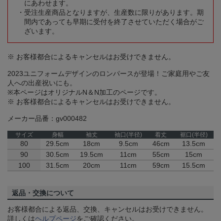
にあわせます。
受注生産商品となりますが、生産数に限りがあります。期
間内であっても早期に受付を終了させていただく場合がご
ざいます。
※ お客様都合によるキャンセルはお受けできません。
2023ユニフォームデザインのロンパースが登場！ご家庭用やご友
人への出産祝いにも。
※本ページはオリジナルN＆N加工のページです。
※ お客様都合によるキャンセルはお受けできません。
メーカー品番：gv000482
サイズ
身幅
袖丈
袖口(半径)
着丈
裾口(半径)
80
29.5cm
18cm
9.5cm
46cm
13.5cm
90
30.5cm
19.5cm
11cm
55cm
15cm
100
31.5cm
20cm
11cm
59cm
15.5cm
返品・交換について
お客様都合による返品、交換、キャンセルはお受けできません。
詳しくは
ヘルプページ
をご確認ください。