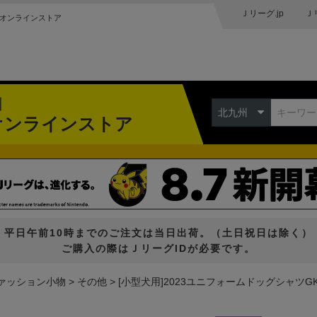
Ｊリーグ.jp
Ｊ
オンラインストア
州
北九州
オンラインストア
平日午前10時までのご注文は当日出荷。（土日祝日は除く）
ご購入の際はＪリーグIDが必要です。
ァッション小物
その他
[小型犬用]2023ユニフォームドッグシャツG