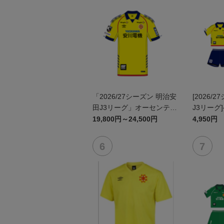
「2026/27シーズン 明治安
[2026/
田J3リーグ」オーセンティ
J3リーグ
ックユニフォームFP1st
ム上下セッ
19,800円～24,500円
4,950円
ン)