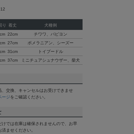
12
回り
着丈
犬種例
cm
22cm
チワワ、パピヨン
cm
27cm
ポメラニアン、シーズー
cm
31cm
トイプードル
cm
37cm
ミニチュアシュナウザー、柴犬
品、交換、キャンセルはお受けできませ
ページ
をご確認ください。
て
だけでは在庫は確保されませんので、お早
お済ませください。