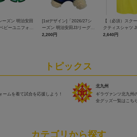
27シーズン 明治安田
[1stデザイン]「2026/27シ
【（必須）スク
]ベビーユニフォー
ーズン 明治安田J3リーグ」
クティスシャツ J
ト(GK1stデザイ
ユニフォームベア
2,200円
2,640円
トピックス
北九州
ォームを着て試合を応援しよう！
ギラヴァンツ北九州
全グッズ一覧はこち
カテゴリから探す