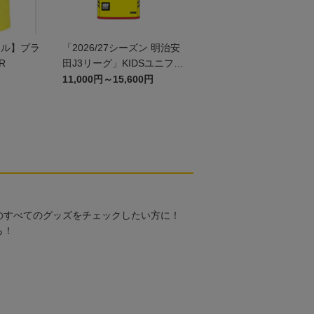
ール】プラ
「2026/27シーズン 明治安
R
田J3リーグ」KIDSユニフォ
ームFP1st
11,000円～15,600円
のすべてのグッズをチェックしたい方に！
ら！