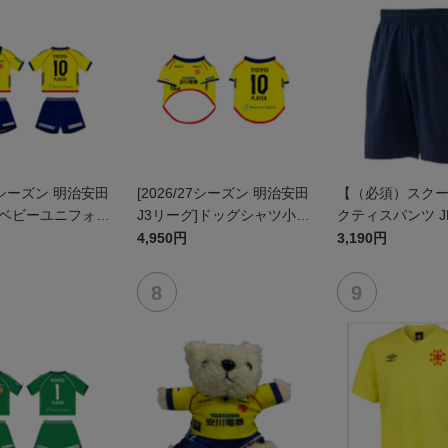
27シーズン 明治安田
[2026/27シーズン 明治安田
【（必須）スク
]ベビーユニフォー
J3リーグ]ドッグシャツ小型
クティスパンツ J
ト(FP1stデザイ
犬用(FP1stデザイン)
4,950円
3,190円