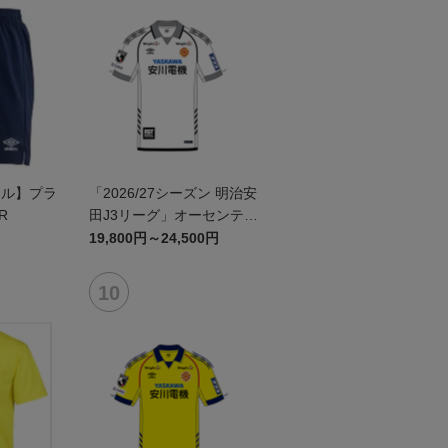
ール】プラ
「2026/27シーズン 明治安
R
田J3リーグ」オーセンティ
ックユニフォームFP2nd
19,800円～24,500円