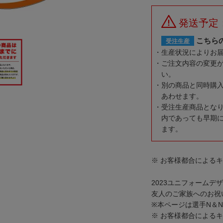
発送予定
こちら
受注生産
生産状況によりお
ご注文内容の変更
い。
別の商品と同時購
あわせます。
受注生産商品とな
内であっても早期
ます。
※ お客様都合による
2023ユニフォーム
友人のご家族へのお祝
※本ページは選手N＆
※ お客様都合による