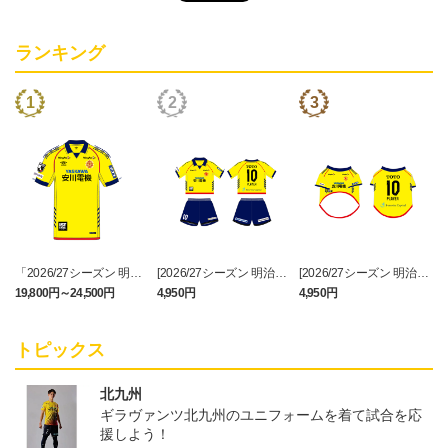
ランキング
「2026/27シーズン 明治
[2026/27シーズン 明治安
[2026/27シーズン 明治安
安田J3リーグ」オーセン
田J3リーグ]ベビーユニフ
田J3リーグ]ドッグシャツ
19,800円～24,500円
4,950円
4,950円
3
ティックユニフォームFP
ォーム上下セット(FP1st
小型犬用(FP1stデザイン)
1st
デザイン)
トピックス
北九州
ギラヴァンツ北九州のユニフォームを着て試合を応
援しよう！