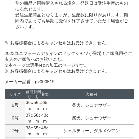
別の商品と同時購入される場合、発送日は受注生産のもの
にあわせます。
受注生産商品となりますが、生産数に限りがあります。期
間内であっても早期に受付を終了させていただく場合がご
ざいます。
※ お客様都合によるキャンセルはお受けできません。
2023ユニフォームデザインのドッグシャツが登場！ご家庭用やご
友人のご家族へのお祝いにも。
※本ページは選手N＆N加工のページです。
※ お客様都合によるキャンセルはお受けできません。
メーカー品番：gv000519
首回
胴回
サイズ
着丈
犬種例
り
り
36c
56c
39c
5号
柴犬、シュナウザー
m
m
m
37c
58c
43c
6号
柴犬、シュナウザー
m
m
m
38c
65c
48c
7号
シェルティー、ダルメシアン
m
m
m