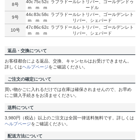
40c
75c
52c
ラブラドールレトリバー、ゴールデンドゥ
8号
m
m
m
ードル
44c
83c
58c
ラブラドールレトリバー、ゴールデンレト
9号
m
m
m
リバー、シェパード
47c
86c
62c
ラブラドールレトリバー、ゴールデンレト
10号
m
m
m
リバー、シェパード
返品・交換について
お客様都合による返品、交換、キャンセルはお受けできません。
詳しくは
ヘルプページ
をご確認ください。
ご注文の確定について
買い物かごに入れるだけでは在庫は確保されませんので、お早め
にご購入手続きをお済ませください。
送料について
3,980円（税込）以上のご注文は全国一律送料無料です。詳しくは
ヘルプページ
をご確認ください。
配送方法について