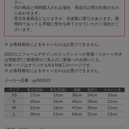
さい。
別の商品と同時購入される場合、発送日は受注生産のもの
にあわせます。
受注生産商品となりますが、生産数に限りがあります。期
間内であっても早期に受付を終了させていただく場合がご
ざいます。
※ お客様都合によるキャンセルはお受けできません。
2023ユニフォームデザインのドッグシャツが登場！スカート付き
は初販売!!ご家庭用やご友人のご家族へのお祝いにも。
※本ページはオリジナルN＆N加工のページです。
※ お客様都合によるキャンセルはお受けできません。
メーカー品番：gv000523
サイズ
着丈(前面)
着丈(背面)
着幅
首回り
スカート丈
XS
17cm
13cm
36cm
24cm
10cm
S
19cm
15cm
40cm
28cm
12cm
M
23cm
18cm
47cm
30cm
12cm
L
26cm
21cm
54cm
32cm
13cm