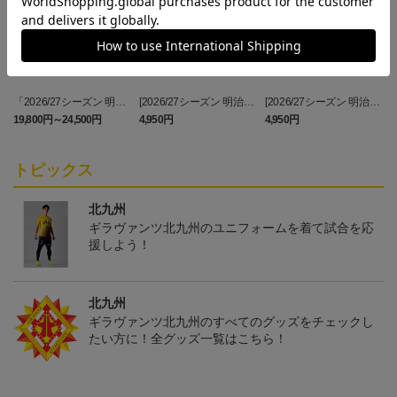
「2026/27シーズン 明治
[2026/27シーズン 明治安
[2026/27シーズン 明治安
安田J3リーグ」オーセン
田J3リーグ]ベビーユニフ
田J3リーグ]ドッグシャツ
19,800円～24,500円
4,950円
4,950円
3
ティックユニフォームFP
ォーム上下セット(FP1st
小型犬用(FP1stデザイン)
1st
デザイン)
トピックス
北九州
ギラヴァンツ北九州のユニフォームを着て試合を応
援しよう！
北九州
ギラヴァンツ北九州のすべてのグッズをチェックし
たい方に！全グッズ一覧はこちら！