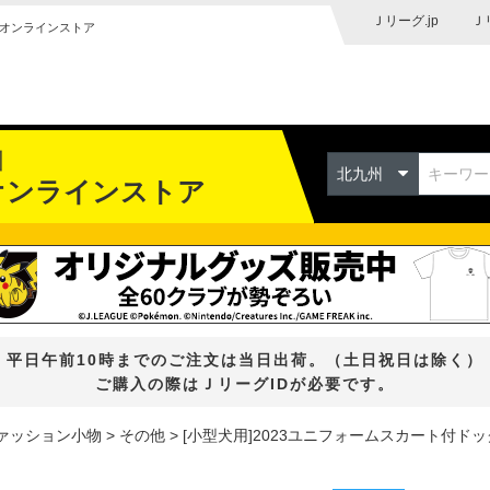
Ｊリーグ.jp
Ｊ
オンラインストア
州
北九州
オンラインストア
平日午前10時までのご注文は当日出荷。（土日祝日は除く）
ご購入の際はＪリーグIDが必要です。
ァッション小物
その他
[小型犬用]2023ユニフォームスカート付ドッ