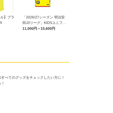
ール】プラ
「2026/27シーズン 明治安
R
田J3リーグ」KIDSユニフォ
ームFP1st
11,000円～15,600円
のすべてのグッズをチェックしたい方に！
ら！