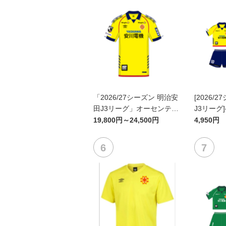
「2026/27シーズン 明治安
[2026/
田J3リーグ」オーセンティ
J3リーグ
ックユニフォームFP1st
ム上下セッ
19,800円～24,500円
4,950円
ン)