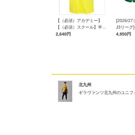
【（必須）アカデミー】
[2026/
【（必須）スクール】半袖
J3リーグ
プラクティスシャツ JR
ム上下セッ
2,640円
4,950円
ン)
北九州
ギラヴァンツ北九州のユニフ