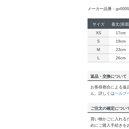
メーカー品番：gv0005
サイズ
着丈(前面
XS
17cm
S
19cm
M
23cm
L
26cm
返品・交換について
お客様都合による返
ん。詳しくは
ヘルプ
ご注文の確定につい
買い物かごに入れる
めにご購入手続きを