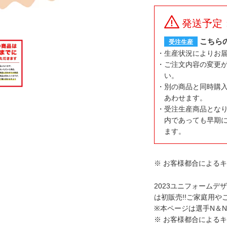
発送予定
こちら
受注生産
生産状況によりお
ご注文内容の変更
い。
別の商品と同時購
あわせます。
受注生産商品とな
内であっても早期
ます。
※ お客様都合による
2023ユニフォーム
は初販売!!ご家庭用
※本ページは選手N＆
※ お客様都合による