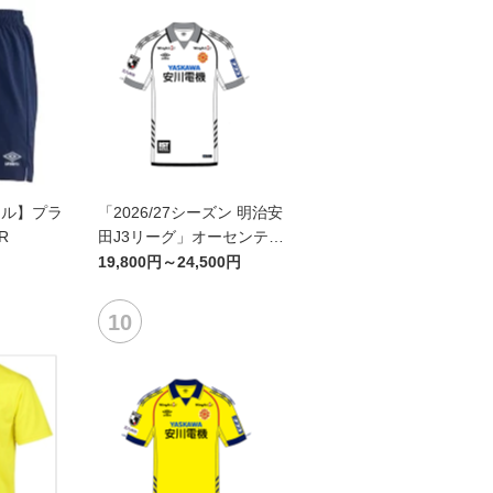
ール】プラ
「2026/27シーズン 明治安
R
田J3リーグ」オーセンティ
ックユニフォームFP2nd
19,800円～24,500円