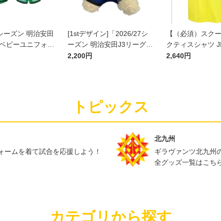
27シーズン 明治安田
[1stデザイン]「2026/27シ
【（必須）スク
]ベビーユニフォー
ーズン 明治安田J3リーグ」
クティスシャツ J
ト(GK1stデザイ
ユニフォームベア
2,200円
2,640円
トピックス
北九州
ォームを着て試合を応援しよう！
ギラヴァンツ北九州
全グッズ一覧はこち
カテゴリから探す