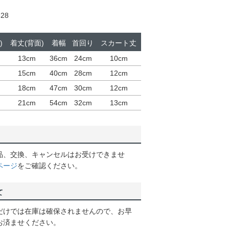
28
)
着丈(背面)
着幅
首回り
スカート丈
13cm
36cm
24cm
10cm
15cm
40cm
28cm
12cm
18cm
47cm
30cm
12cm
21cm
54cm
32cm
13cm
品、交換、キャンセルはお受けできませ
ページ
をご確認ください。
て
だけでは在庫は確保されませんので、お早
お済ませください。