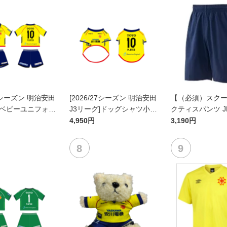
27シーズン 明治安田
[2026/27シーズン 明治安田
【（必須）スク
]ベビーユニフォー
J3リーグ]ドッグシャツ小型
クティスパンツ J
ト(FP1stデザイ
犬用(FP1stデザイン)
4,950円
3,190円