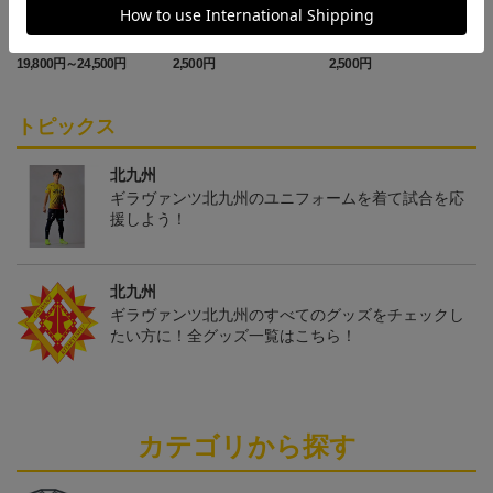
「2026/27シーズン 明治
ギラヴァンツ北九州 キ
ギラヴァンツ北九州 ピ
安田J3リーグ」オーセン
マワリ タオルマフラー
カチュウ タオルマフラー
19,800円～24,500円
2,500円
2,500円
4
ティックユニフォームFP
1st
トピックス
北九州
ギラヴァンツ北九州のユニフォームを着て試合を応
援しよう！
北九州
ギラヴァンツ北九州のすべてのグッズをチェックし
たい方に！全グッズ一覧はこちら！
カテゴリから探す