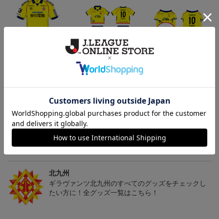
「2026/27シーズン 明治
[2026/27シーズン 明治安
[2026/27シーズン 明治安
安田J3リーグ」オーセン
田J3リーグ]ベビーユニフ
田J3リーグ]ドッグシャツ
19,800円～24,500円
4,950円
4,950円
3
ティックユニフォームFP
ォーム上下セット(FP1st
小型犬用(FP1stデザイン)
1st
デザイン)
トピックス
北九州
ギラヴァンツ北九州のユニフォームを着て試合を応
援しよう！
北九州
ギラヴァンツ北九州のすべてのグッズをチェックし
たい方に！全グッズ一覧はこちら！