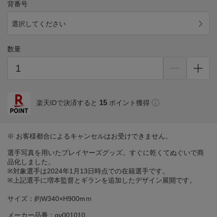
背番号
選択してください
数量
15
楽天IDで決済すると
ポイント獲得
※ お客様都合によるキャンセルはお受けできません。
選手写真を用いたプレイヤーズグッズ。すぐに乾くてぬぐいで商
品化しました。
※対象選手は2024年1月13日時点での在籍選手です。
※上記選手に増本監督とギランを追加したデザイン展開です。
サイズ：約W340×H900mｍ
メーカー品番：gv001010