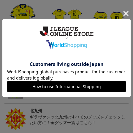
「2026/27シーズン 明治
[2026/27シーズン 明治安
[2026/27シーズン 明治安
安田J3リーグ」オーセン
田J3リーグ]ベビーユニフ
田J3リーグ]ドッグシャツ
19,800円～24,500円
4,950円
4,950円
3
ティックユニフォームFP
ォーム上下セット(FP1st
小型犬用(FP1stデザイン)
1st
デザイン)
トピックス
北九州
ギラヴァンツ北九州のユニフォームを着て試合を応
援しよう！
北九州
ギラヴァンツ北九州のすべてのグッズをチェックし
たい方に！全グッズ一覧はこちら！